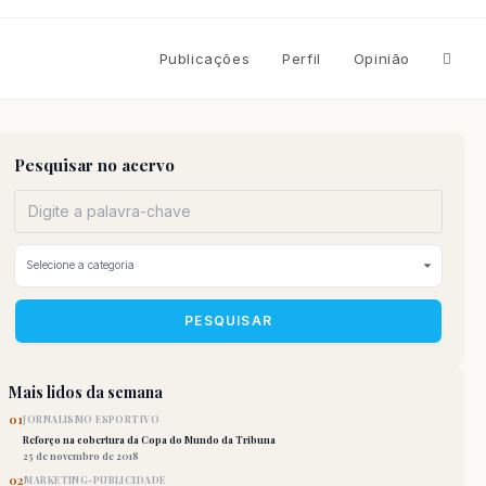
Altern
Publicações
Perfil
Opinião
pesqu
Pesquisar no acervo
do
site
PESQUISAR
Mais lidos da semana
01
JORNALISMO ESPORTIVO
Reforço na cobertura da Copa do Mundo da Tribuna
25 de novembro de 2018
02
MARKETING-PUBLICIDADE