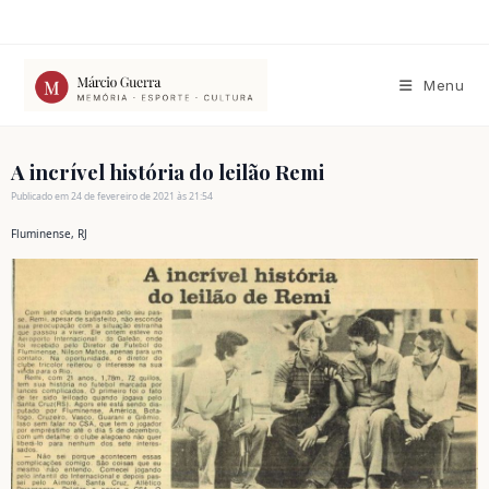
Ir
para
o
conteúdo
Menu
A incrível história do leilão Remi
Publicado em 24 de fevereiro de 2021 às 21:54
Fluminense, RJ