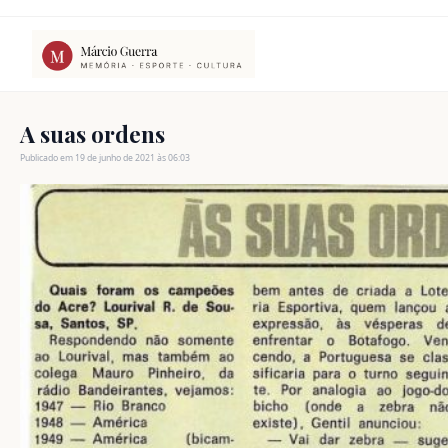
Ir
para
o
conteúdo
A suas ordens
Publicado em 19 de junho de 2021 às 06:03