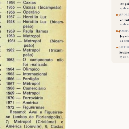
Um país
25 de 
03
SPORT
Zé Car
25 de 
04
CURI
Jogado
25 de 
05
FOTOG
Estádio
25 de 