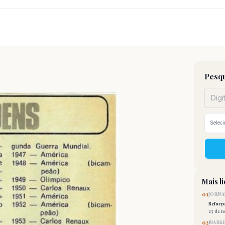
Pesqu
Mais l
01
JORNA
Reforç
25 de 
02
MARKE