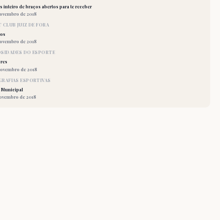
 inteiro de braços abertos para te receber
novembro de 2018
 CLUB JUIZ DE FORA
los
novembro de 2018
OSIDADES DO ESPORTE
res
novembro de 2018
RAFIAS ESPORTIVAS
 Municipal
novembro de 2018