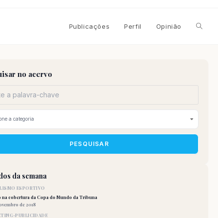
Alterna
Publicações
Perfil
Opinião
pesqui
isar no acervo
do
site
PESQUISAR
idos da semana
LISMO ESPORTIVO
o na cobertura da Copa do Mundo da Tribuna
novembro de 2018
TING-PUBLICIDADE