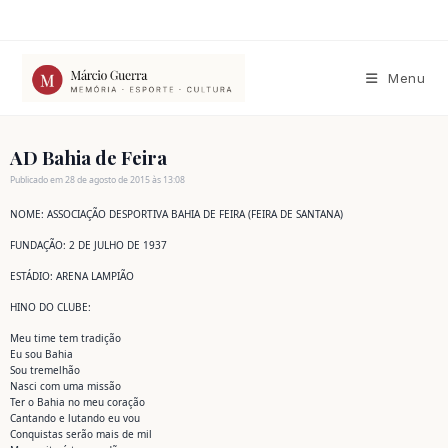
Ir
para
o
conteúdo
Menu
AD Bahia de Feira
Publicado em 28 de agosto de 2015 às 13:08
NOME: ASSOCIAÇÃO DESPORTIVA BAHIA DE FEIRA (FEIRA DE SANTANA)
FUNDAÇÃO: 2 DE JULHO DE 1937
ESTÁDIO: ARENA LAMPIÃO
HINO DO CLUBE:
Meu time tem tradição
Eu sou Bahia
Sou tremelhão
Nasci com uma missão
Ter o Bahia no meu coração
Cantando e lutando eu vou
Conquistas serão mais de mil