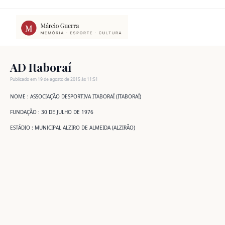
Ir
para
o
conteúdo
AD Itaboraí
Publicado em 19 de agosto de 2015 às 11:51
NOME : ASSOCIAÇÃO DESPORTIVA ITABORAÍ (ITABORAÍ)
FUNDAÇÃO : 30 DE JULHO DE 1976
ESTÁDIO : MUNICIPAL ALZIRO DE ALMEIDA (ALZIRÃO)