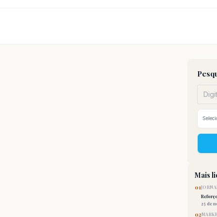
Pesqu
Mais l
01
JORNA
Reforç
25 de 
02
MARKE