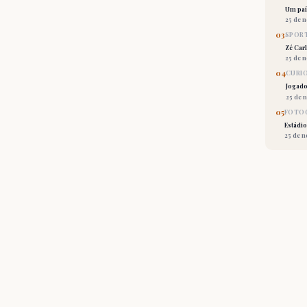
Um país
25 de 
03
SPORT
Zé Car
25 de 
04
CURI
Jogado
25 de 
05
FOTOG
Estádio
25 de 