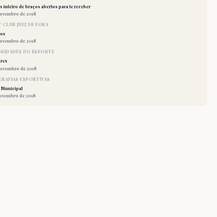
 inteiro de braços abertos para te receber
novembro de 2018
 CLUB JUIZ DE FORA
los
novembro de 2018
OSIDADES DO ESPORTE
res
novembro de 2018
RAFIAS ESPORTIVAS
 Municipal
novembro de 2018