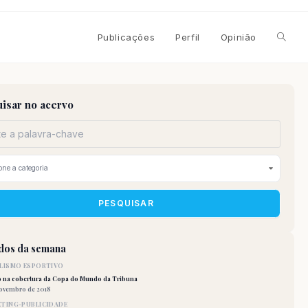
Alterna
Publicações
Perfil
Opinião
pesqui
isar no acervo
do
site
PESQUISAR
idos da semana
LISMO ESPORTIVO
o na cobertura da Copa do Mundo da Tribuna
novembro de 2018
TING-PUBLICIDADE