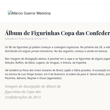
Ir
para
o
conteúdo
Álbum de Figurinhas Copa das Confeder
Publicado em 18 de março de 2015 às 17:12
Os fãs de figurinhas já podem começar a contagem regressiva. No próximo dia 28, a edit
distribuído em alguns jornais brasileiros. No dia seguinte, começa a venda em bancas.
Nas imagens de divulgação abaixo, é possível ver a capa e as figurinhas de alguns jogad
Seleção, Buffon, da Itália, Lugano, do Uruguai, e Iniesta, da Espanha.
Há também as fotos dos times titulares de Brasil, Japão e Itália posados. A escalação es
na estreia de Luiz Felipe Scolari, em 6 de fevereiro. A ordem da pose é: Daniel Alves, Jul
Paulinho, Adriano, Neymar e Oscar (agachados).
Imagem de divulgação do álbum de
figurinhas da Copa das
Confederações de 2013