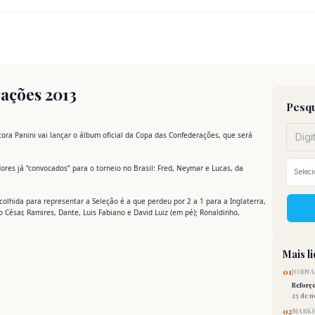
ações 2013
Pesqu
ora Panini vai lançar o álbum oficial da Copa das Confederações, que será
ores já “convocados” para o torneio no Brasil: Fred, Neymar e Lucas, da
colhida para representar a Seleção é a que perdeu por 2 a 1 para a Inglaterra,
io César, Ramires, Dante, Luis Fabiano e David Luiz (em pé); Ronaldinho,
Mais l
01
JORNA
Reforç
25 de 
02
MARKE