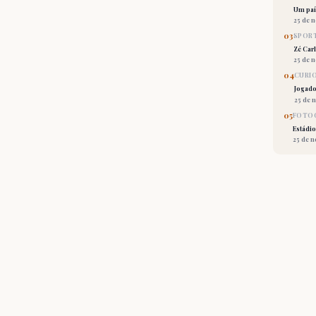
Um país
25 de 
03
SPORT
Zé Car
25 de 
04
CURI
Jogado
25 de 
05
FOTOG
Estádio
25 de 