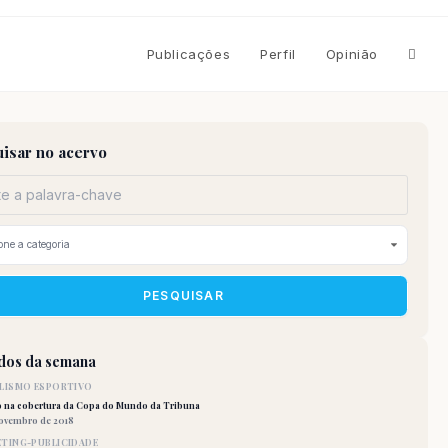
Altern
Publicações
Perfil
Opinião
pesqu
isar no acervo
do
site
PESQUISAR
idos da semana
LISMO ESPORTIVO
o na cobertura da Copa do Mundo da Tribuna
novembro de 2018
TING-PUBLICIDADE