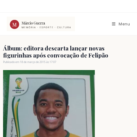
Ir
para
o
conteúdo
Menu
Álbum: editora descarta lançar novas
figurinhas após convocação de Felipão
Publicado em 18 de março de 2015 às 17:07