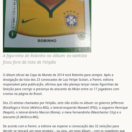
A figurinha de Robinho no álbum: ex-santista
ficou fora da lista de Felipão
O álbum oficial da Copa do Mundo de 2014 terá Robinho para sempre. Após a
divulgação da lista dos 23 convocados de Luiz Felipe Scolari, a Panini, editora
responsável pela publicação, afirmou que não planeja lançar novas figurinhas da
Seleção para corrigir a presença do atacante do Milan entre os 17 jogadores com
cromos na página do Brasil.
Dos 23 atletas chamados por Felipão, sete não estão no álbum: os goleiros Jefferson
(Botafogo) e Victor (Atlético-MG), o lateral-esquerdo Maxwell (PSG), o zagueiro Henrique
(Napoli), o lateral-direito Maicon (Roma), o meia Fernandinho (Manchester City) e o
atacante Jô (Atlético-MG).
De acordo com a Panini, a editora vai esperar a convocação das 32 seleções para
decidir se lançará um novo produto – ou seja, um novo álbum – com os jogadores que