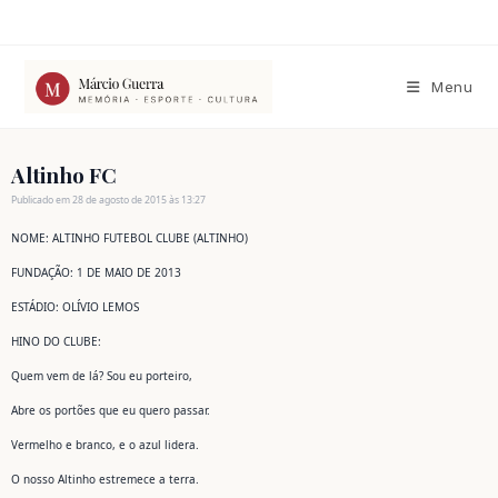
Ir
para
o
conteúdo
Menu
Altinho FC
Publicado em 28 de agosto de 2015 às 13:27
NOME: ALTINHO FUTEBOL CLUBE (ALTINHO)
FUNDAÇÃO: 1 DE MAIO DE 2013
ESTÁDIO: OLÍVIO LEMOS
HINO DO CLUBE:
Quem vem de lá? Sou eu porteiro,
Abre os portões que eu quero passar.
Vermelho e branco, e o azul lidera.
O nosso Altinho estremece a terra.