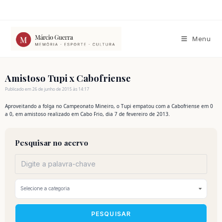
Ir
para
o
conteúdo
Menu
Amistoso Tupi x Cabofriense
Publicado em 26 de junho de 2015 às 14:17
Aproveitando a folga no Campeonato Mineiro, o Tupi empatou com a Cabofriense em 0
a 0, em amistoso realizado em Cabo Frio, dia 7 de fevereiro de 2013.
Pesquisar no acervo
PESQUISAR