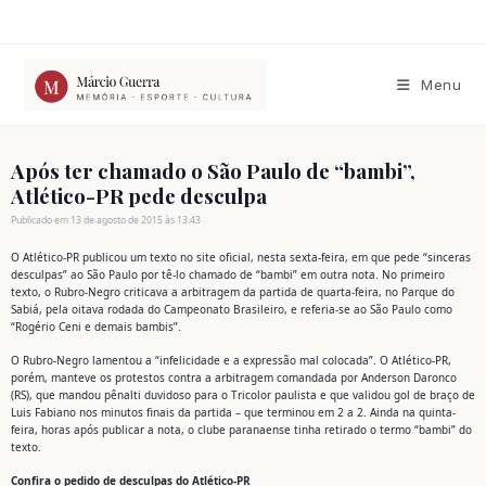
Ir
para
o
conteúdo
Menu
Após ter chamado o São Paulo de “bambi”,
Atlético-PR pede desculpa
Publicado em 13 de agosto de 2015 às 13:43
O Atlético-PR publicou um texto no site oficial, nesta sexta-feira, em que pede “sinceras
desculpas” ao São Paulo por tê-lo chamado de “bambi” em outra nota. No primeiro
texto, o Rubro-Negro criticava a arbitragem da partida de quarta-feira, no Parque do
Sabiá, pela oitava rodada do Campeonato Brasileiro, e referia-se ao São Paulo como
“Rogério Ceni e demais bambis”.
O Rubro-Negro lamentou a “infelicidade e a expressão mal colocada”. O Atlético-PR,
porém, manteve os protestos contra a arbitragem comandada por Anderson Daronco
(RS), que mandou pênalti duvidoso para o Tricolor paulista e que validou gol de braço de
Luis Fabiano nos minutos finais da partida – que terminou em 2 a 2. Ainda na quinta-
feira, horas após publicar a nota, o clube paranaense tinha retirado o termo “bambi” do
texto.
Confira o pedido de desculpas do Atlético-PR