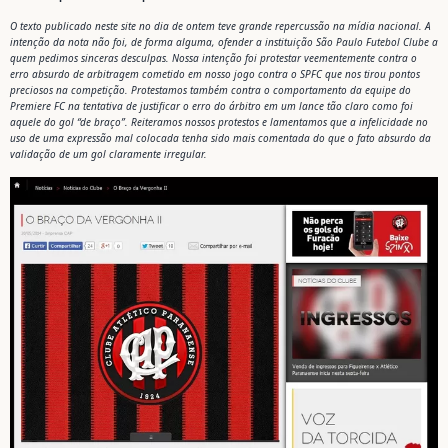
O texto publicado neste site no dia de ontem teve grande repercussão na mídia nacional. A
intenção da nota não foi, de forma alguma, ofender a instituição São Paulo Futebol Clube a
quem pedimos sinceras desculpas. Nossa intenção foi protestar veementemente contra o
erro absurdo de arbitragem cometido em nosso jogo contra o SPFC que nos tirou pontos
preciosos na competição. Protestamos também contra o comportamento da equipe do
Premiere FC na tentativa de justificar o erro do árbitro em um lance tão claro como foi
aquele do gol “de braço”. Reiteramos nossos protestos e lamentamos que a infelicidade no
uso de uma expressão mal colocada tenha sido mais comentada do que o fato absurdo da
validação de um gol claramente irregular.