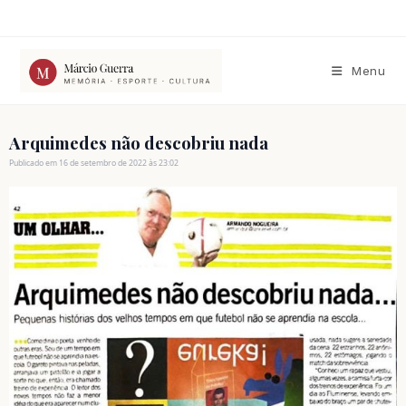
Ir
para
o
conteúdo
Menu
Arquimedes não descobriu nada
Publicado em 16 de setembro de 2022 às 23:02