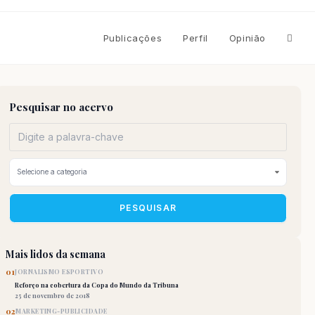
Altern
Publicações
Perfil
Opinião
pesqu
Pesquisar no acervo
do
site
PESQUISAR
Mais lidos da semana
01
JORNALISMO ESPORTIVO
Reforço na cobertura da Copa do Mundo da Tribuna
25 de novembro de 2018
02
MARKETING-PUBLICIDADE