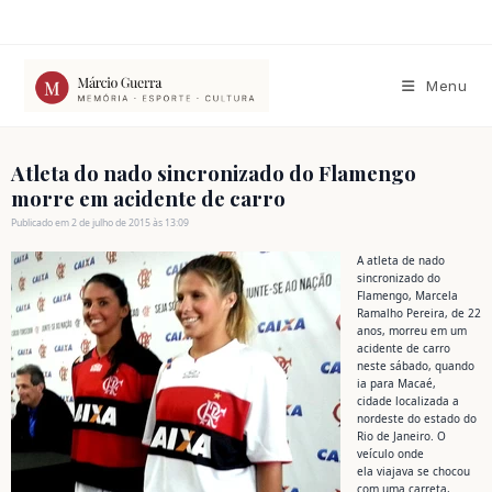
Ir
para
o
conteúdo
Menu
Atleta do nado sincronizado do Flamengo
morre em acidente de carro
Publicado em 2 de julho de 2015 às 13:09
A atleta de nado
sincronizado do
Flamengo, Marcela
Ramalho Pereira, de 22
anos, morreu em um
acidente de carro
neste sábado, quando
ia para Macaé,
cidade localizada a
nordeste do estado do
Rio de Janeiro. O
veículo onde
ela viajava se chocou
com uma carreta,