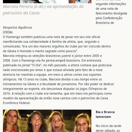
segundo informações
Marcela Pereira (à dir.) na apresentação do
de uma nota de
patrocínio da Caixa
falecimento divulgada
pela Confederação
Brasileira de
Desportos Aquáticos
(CBDA).
O Flamengo também publicou uma nota de pesar em seu site oficial
manifestando sua solidariedade à família da atleta, que, segundo o
comunicado, “era um dos maiores orgulhos do clube por ter crescido dentro
da Gávea e honrado o manto sagrado como poucos”.
Marcela integrou as seleções brasileiras juvenil e júnior entre 2005 e
2008. Com o Flamengo ela foi pentacampeã brasileira. Em entrevista
publicada no jornal “O Dia”, no mês passado, a atleta contava que praticava
nado sincronizado por amor, e que estava aliviada pelo fato de a nova
diretoria ter mantido a equipe, em meio a vários cortes nos esportes
olímpicos. Há 13 anos no clube, Marcela dividia o seu tempo entre os
treinamentos na Gávea e a faculdade de jornalismo. Por não poder se dedicar
integralmente ao esporte, ela descartava disputar os Jogos Olímpicos de
2016. A relação com o clube era tamanha, que em maio ela participou como
modelo da apresentação da então nova camisa com o patrocínio da Caixa
Econômica Federal.
Bia e Branca
lamentam
No início da tarde
deste sábado, as