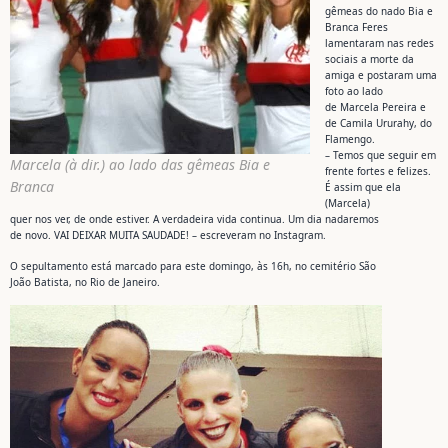
gêmeas do nado Bia e
Branca Feres
lamentaram nas redes
sociais a morte da
amiga e postaram uma
foto ao lado
de Marcela Pereira e
de Camila Ururahy, do
Flamengo.
– Temos que seguir em
Marcela (à dir.) ao lado das gêmeas Bia e
frente fortes e felizes.
Branca
É assim que ela
(Marcela)
quer nos ver, de onde estiver. A verdadeira vida continua. Um dia nadaremos
de novo. VAI DEIXAR MUITA SAUDADE! – escreveram no Instagram.
O sepultamento está marcado para este domingo, às 16h, no cemitério São
João Batista, no Rio de Janeiro.