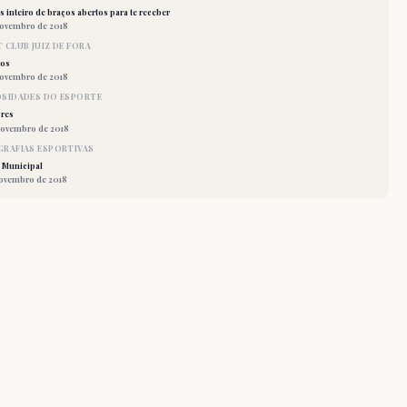
 inteiro de braços abertos para te receber
novembro de 2018
 CLUB JUIZ DE FORA
los
novembro de 2018
OSIDADES DO ESPORTE
res
novembro de 2018
RAFIAS ESPORTIVAS
 Municipal
novembro de 2018