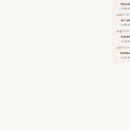
Um país
25 de 
03
SPORT
Zé Car
25 de 
04
CURI
Jogado
25 de 
05
FOTOG
Estádio
25 de 