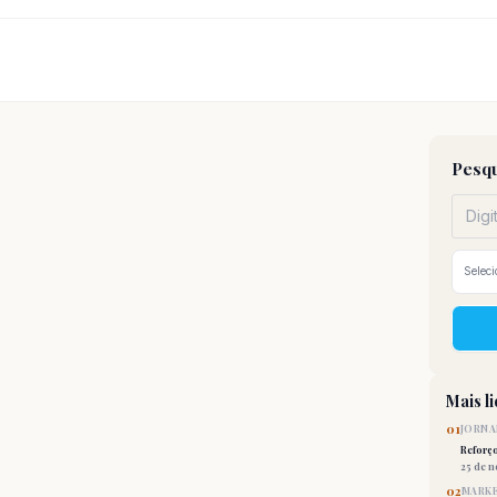
Pesqu
Mais l
01
JORNA
Reforç
25 de 
02
MARKE