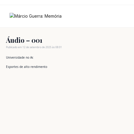
Ir
para
o
conteúdo
Áudio – 001
Publicado em 12 de setembro de 2025 às 08:01
Universidade no Ar.
Esportes de alto rendimento