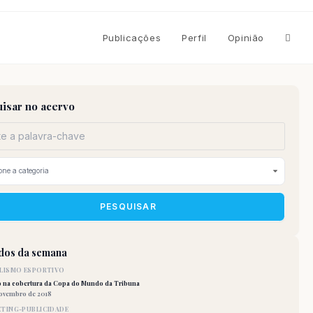
Altern
Publicações
Perfil
Opinião
pesqu
isar no acervo
do
site
PESQUISAR
idos da semana
LISMO ESPORTIVO
o na cobertura da Copa do Mundo da Tribuna
novembro de 2018
TING-PUBLICIDADE