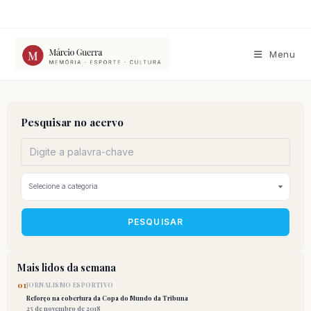
Ir
para
o
conteúdo
Menu
Pesquisar no acervo
PESQUISAR
Mais lidos da semana
01
JORNALISMO ESPORTIVO
Reforço na cobertura da Copa do Mundo da Tribuna
25 de novembro de 2018