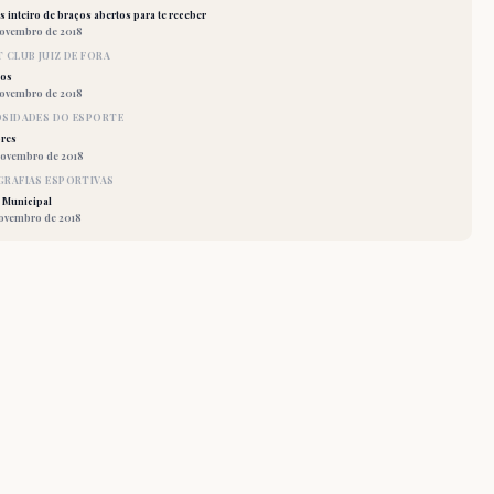
 inteiro de braços abertos para te receber
novembro de 2018
 CLUB JUIZ DE FORA
los
novembro de 2018
OSIDADES DO ESPORTE
res
novembro de 2018
RAFIAS ESPORTIVAS
 Municipal
novembro de 2018