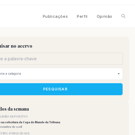
Alterna
Publicações
Perfil
Opinião
pesqui
isar no acervo
do
site
PESQUISAR
idos da semana
LISMO ESPORTIVO
o na cobertura da Copa do Mundo da Tribuna
novembro de 2018
TING-PUBLICIDADE