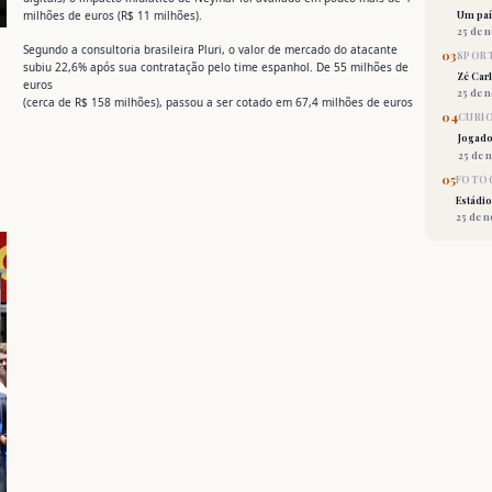
milhões de euros (R$ 11 milhões).
Um país
25 de 
Segundo a consultoria brasileira Pluri, o valor de mercado do atacante
03
SPORT
subiu 22,6% após sua contratação pelo time espanhol. De 55 milhões de
Zé Car
euros
25 de 
(cerca de R$ 158 milhões), passou a ser cotado em 67,4 milhões de euros
04
CURI
Jogado
25 de 
05
FOTOG
Estádio
25 de 