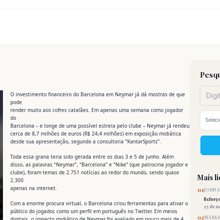
Pesqu
O investimento financeiro do Barcelona em Neymar já dá mostras de que
pode
render muito aos cofres catalães. Em apenas uma semana como jogador
do
Barcelona – e longe de uma possível estreia pelo clube – Neymar já rendeu
cerca de 8,7 milhões de euros (R$ 24,4 milhões) em exposição midiática
desde sua apresentação, segundo a consultoria “KantarSports”.
Toda essa grana teria sido gerada entre os dias 3 e 5 de junho. Além
disso, as palavras “Neymar”, “Barcelona” e “Nike” (que patrocina jogador e
clube), foram temas de 2.751 notícias ao redor do mundo, sendo quase
Mais l
2.300
apenas na internet.
01
JORNA
Reforç
Com a enorme procura virtual, o Barcelona criou ferramentas para ativar o
25 de 
público do jogador, como um perfil em português no Twitter. Em meios
02
MARKE
digitais, o impacto midiático de Neymar foi avaliado em pouco mais de 4