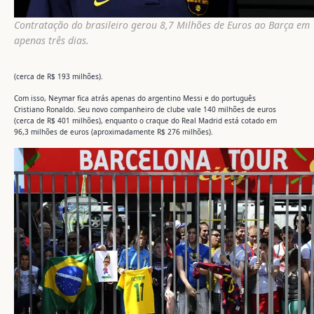
Contratação do brasileiro gerou 8,7 Milhões de Euros ao Barça em
apenas três dias.
(cerca de R$ 193 milhões).
Com isso, Neymar fica atrás apenas do argentino Messi e do português
Cristiano Ronaldo. Seu novo companheiro de clube vale 140 milhões de euros
(cerca de R$ 401 milhões), enquanto o craque do Real Madrid está cotado em
96,3 milhões de euros (aproximadamente R$ 276 milhões).