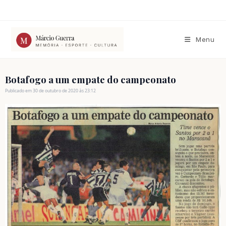
Ir
para
o
conteúdo
Menu
Botafogo a um empate do campeonato
Publicado em 30 de outubro de 2020 às 23:12