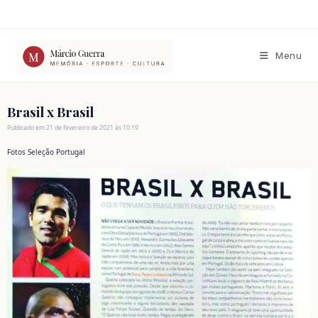
Ir
para
o
conteúdo
Menu
Brasil x Brasil
Publicado em 21 de fevereiro de 2021 às 10:19
Fotos Seleção Portugal