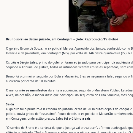
Bruno sorri ao deixar juizado, em Contagem – (Foto: Reprodução/TV Globo)
O goleiro Bruno de Souza, o ex-policial Marcos Aparecido dos Santos, conhecido como B
Infância e da Juventude, em Contagem (MG), por volta de 14h desta quinta-feira (22). Na 
Os três e Sérgio Sales, primo do goleiro, foram ao juizado para participar da audiência d
Segundo o Tribunal de Justiça, todos os intimados ficaram em salas separadas, sem co
Bruno foi o primeiro, seguido por Bola e Macarrão. Eles se negaram a falar, segundo o T
audiência por cerca de 50 minutos.
O menor
não se manifestou
durante a audiência, segundo o Ministério Público Estadua
Alves, na ocasião, o menor disse que participou do sequestro de Eliza Samudio, mas ne
Saída
O goleiro foi o primeiro a ir embora do juizado, cerca de 20 minutos depois de chegar, 
polícia, ouvia gritos de “assassino”. Pouco depois, o ex-policial e Macarrão também de
em Contagem, onde estão presos. Sales
foi o último a sair
.
“O sorriso de Bruno é a certeza de que a Justiça vai prevalecer”, afirmou o advogado 
silêncio no juizado. “Todos ficaram calados, porque não sabem do que são acusados. O in