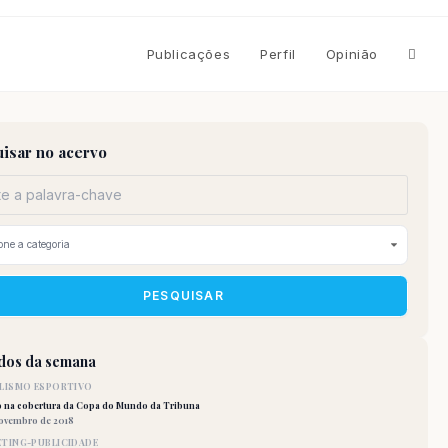
Altern
Publicações
Perfil
Opinião
pesqu
isar no acervo
do
site
PESQUISAR
idos da semana
LISMO ESPORTIVO
o na cobertura da Copa do Mundo da Tribuna
novembro de 2018
TING-PUBLICIDADE