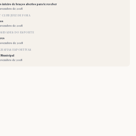
 inteiro de braços abertos para te receber
novembro de 2018
 CLUB JUIZ DE FORA
los
novembro de 2018
OSIDADES DO ESPORTE
res
novembro de 2018
RAFIAS ESPORTIVAS
 Municipal
novembro de 2018