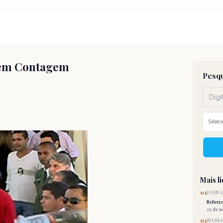
o em Contagem
Pesqu
Mais l
01
JORNA
Reforç
25 de 
02
MARKE