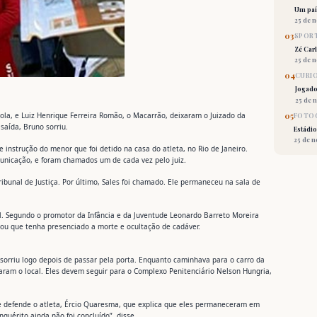
Um país
25 de 
03
SPORT
Zé Car
25 de 
04
CURI
Jogado
25 de 
05
ola, e Luiz Henrique Ferreira Romão, o Macarrão, deixaram o Juizado da
FOTOG
saída, Bruno sorriu.
Estádio
25 de 
e instrução do menor que foi detido na casa do atleta, no Rio de Janeiro.
municação, e foram chamados um de cada vez pelo juiz.
ribunal de Justiça. Por último, Sales foi chamado. Ele permaneceu na sala de
l. Segundo o promotor da Infância e da Juventude Leonardo Barreto Moreira
gou que tenha presenciado a morte e ocultação de cadáver.
e sorriu logo depois de passar pela porta. Enquanto caminhava para o carro da
ixaram o local. Eles devem seguir para o Complexo Penitenciário Nelson Hungria,
que defende o atleta, Ércio Quaresma, que explica que eles permaneceram em
quérito ainda não foi concluído”, disse.