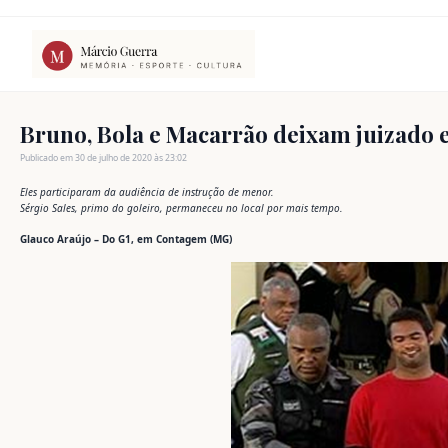
Ir
para
o
conteúdo
Bruno, Bola e Macarrão deixam juizad
Publicado em 30 de julho de 2020 às 23:02
Eles participaram da audiência de instrução de menor.
Sérgio Sales, primo do goleiro, permaneceu no local por mais tempo.
Glauco Araújo – Do G1, em Contagem (MG)