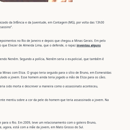
uizado da Infância e da Juventude, em Contagem (MG), por volta das 13h30
ssassino”.
epoimentos no Rio de Janeiro e depois que chegou a Minas Gerais. Em pelo
 que Eliezer de Almeida Lima, que o defende, o rapaz
inventou alguns
endo Neném. Segundo a polícia, Neném seria o ex-policial, que também é
ra Minas com Eliza. O grupo teria seguido para o sítio de Bruno, em Esmeraldas
lado a jovem. Esse homem ainda teria jogado a mão de Eliza para os cães.
eria sido morta e descrever a maneira como o assassinato aconteceu,
cente mentiu sobre a cor da pele do homem que teria assassinado a jovem. Na
e para o Rio. Em 2009, teve um relacionamento com o goleiro Bruno,
0 e, agora, está com a mãe da jovem, em Mato Grosso do Sul.