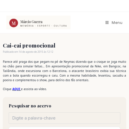
Ir
para
o
conteúdo
Menu
Cai-cai promocional
Publicado em 14 de agosto de 2015 às 12:12
Parece até praga dos que pegam no pé de Neymar, dizendo que o craque se joga muito
no chão para simular faltas… Em apresentação promocional da Nike, em Bangcoc, na
Tailândia, onde excursiona com o Barcelona, o atacante brasileiro exibia sua técnica
com a bola quando escorregou e caiu. Com a mesma habilidade, levantou, sacudiu a
poeira e complementou o show, para delírio dos fãs orientais.
Clique
AQUI
e assista ao vídeo.
Pesquisar no acervo