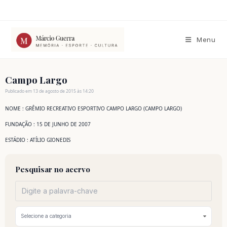
Ir
para
o
conteúdo
Menu
Campo Largo
Publicado em 13 de agosto de 2015 às 14:20
NOME : GRÊMIO RECREATIVO ESPORTIVO CAMPO LARGO (CAMPO LARGO)
FUNDAÇÃO : 15 DE JUNHO DE 2007
ESTÁDIO : ATÍLIO GIONEDIS
Pesquisar no acervo