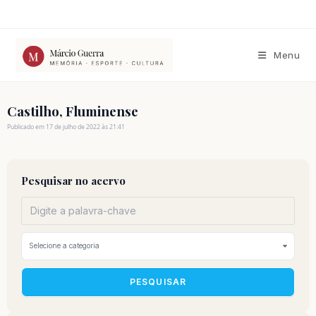
Ir
para
o
conteúdo
Menu
Castilho, Fluminense
Publicado em 17 de julho de 2022 às 21:41
Pesquisar no acervo
PESQUISAR