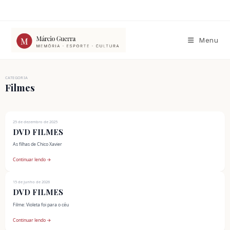
Ir
para
o
conteúdo
Menu
CATEGORIA
Filmes
25 de dezembro de 2025
DVD FILMES
As filhas de Chico Xavier
Continuar lendo →
15 de junho de 2026
DVD FILMES
Filme: Violeta foi para o céu
Continuar lendo →