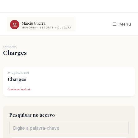
Ir
para
o
conteúdo
Menu
CATEGORIA
Charges
29 de julho de 2024
Charges
Continuar lendo →
Pesquisar no acervo