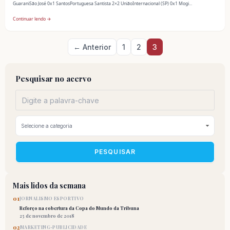
GuaraniSão José 0x1 SantosPortuguesa Santista 2×2 UniãoInternacional (SP) 0x1 Mogi...
Continuar lendo →
Paginação
← Anterior
1
2
3
de
posts
Pesquisar no acervo
PESQUISAR
Mais lidos da semana
01
JORNALISMO ESPORTIVO
Reforço na cobertura da Copa do Mundo da Tribuna
25 de novembro de 2018
02
MARKETING-PUBLICIDADE