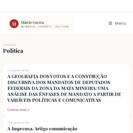
Ir
para
o
conteúdo
Menu
CATEGORIA
Política
17 de janeiro de 2021
A GEOGRAFIA DOS VOTOS E A CONSTRUÇÃO
DISCURSIVA DOS MANDATOS DE DEPUTADOS
FEDERAIS DA ZONA DA MATA MINEIRA: UMA
ANÁLISE DAS ÊNFASES DE MANDATO A PARTIR DE
VARIÁVEIS POLÍTICAS E COMUNICATIVAS
Continuar lendo →
17 de janeiro de 2021
A Imprensa. Artigo comunicação