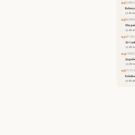
01
JORNA
Reforç
25 de 
02
MARKE
Um país
25 de 
03
SPORT
Zé Car
25 de 
04
CURI
Jogado
25 de 
05
FOTOG
Estádio
25 de 