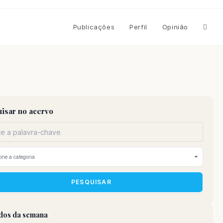
Altern
Publicações
Perfil
Opinião
pesqu
do
isar no acervo
site
PESQUISAR
idos da semana