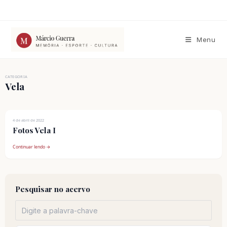
Ir
para
o
conteúdo
Menu
CATEGORIA
Vela
4 de abril de 2022
Fotos Vela I
Continuar lendo →
Pesquisar no acervo