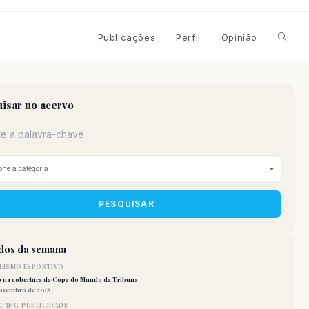
Alterna
Publicações
Perfil
Opinião
pesqui
isar no acervo
do
site
PESQUISAR
idos da semana
LISMO ESPORTIVO
o na cobertura da Copa do Mundo da Tribuna
novembro de 2018
TING-PUBLICIDADE