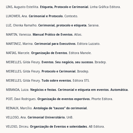
LINS, Augusto Estellita.
Etiqueta, Protocolo e Cerimonial.
Linha Gráfica Editora.
LUKOWER, Ana.
Cerimonial e Protocolo.
Contexto.
LUZ, Olenka Ramalho.
Cerimonial, protocolo e etiqueta.
Saraiva.
MARTIN, Vanessa.
Manual Prático de Eventos.
Atlas.
MARTINEZ, Marina.
Cerimonial para Executivos.
Editora Luzzato.
MATIAS, Marcele.
Organização de Eventos.
Editora Manole.
MEIRELLES, Gilda Fleury.
Eventos. Seu negócio, seu sucesso.
Ibradep.
MEIRELLES, Gilda Fleury.
Protocolo e Cerimonial.
Ibradep.
MEIRELLES, Gilda Fleury.
Tudo sobre eventos.
Editora STS.
MIRANDA, Luiza.
Negócios e festas. Cerimonial e etiqueta em eventos. Automática.
POIT, Davi Rodrigues.
Organização de eventos esportivos.
Phorte Editora.
REINAUX, Marcílio.
Antologia de “causos” do cerimonial.
VELLOSO, Ana.
Cerimonial Universitário.
UnB.
VELOSO, Dirceu.
Organização de Eventos e solenidades.
AB Editora.