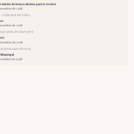
 inteiro de braços abertos para te receber
novembro de 2018
 CLUB JUIZ DE FORA
los
novembro de 2018
OSIDADES DO ESPORTE
res
novembro de 2018
RAFIAS ESPORTIVAS
 Municipal
novembro de 2018