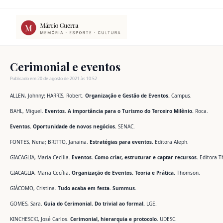
Ir
para
o
conteúdo
Cerimonial e eventos
Publicado em 20 de agosto de 2021 às 10:52
ALLEN, Johnny; HARRIS, Robert.
Organização e Gestão de Eventos.
Campus.
BAHL, Miguel.
Eventos. A importância para o Turismo do Terceiro Milênio.
Roca.
Eventos. Oportunidade de novos negócios.
SENAC.
FONTES, Nena; BRITTO, Janaina.
Estratégias para eventos.
Editora Aleph.
GIACAGLIA, Maria Cecília.
Eventos. Como criar, estruturar e captar recursos.
Editora 
GIACAGLIA, Maria Cecília.
Organização de Eventos. Teoria e Prática.
Thomson.
GIÁCOMO, Cristina.
Tudo acaba em festa. Summus.
GOMES, Sara.
Guia do Cerimonial. Do trivial ao formal.
LGE.
KINCHESCKI, José Carlos.
Cerimonial, hierarquia e protocolo.
UDESC.