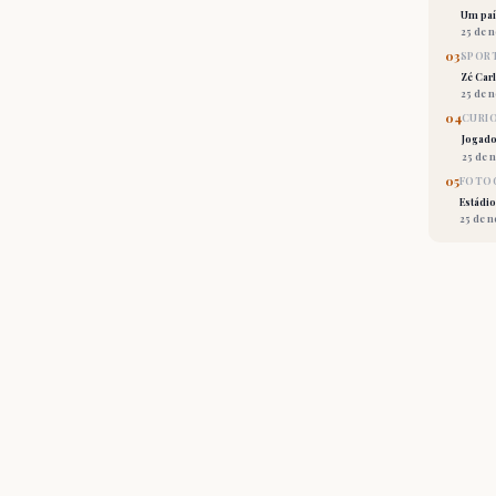
Um país
25 de 
03
SPORT
Zé Car
25 de 
04
CURI
Jogado
25 de 
05
FOTOG
Estádio
25 de 