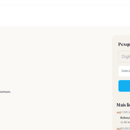
Pesqu
Thomson.
Mais l
01
JORNA
Reforç
25 de 
02
MARKE