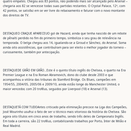
quatro empates. Chegou aos 83 pontos, não podendo mais ser alcançado pelo Arsenal –
chegaria aos 82 se vencesse todas suas partidas restantes. O Crystal Palace, 12º, com
42 pontos, se satisfaz em se ver livre do rebaixamento e faturar com o novo montante
dos direitos de TV.
DESTAQUE
O CRAQUE APARECEU
O gol de Hazard, ainda que tenha nascido de um rebote
de pênalti perdido no fim do primeiro tempo, simboliza o seu grau de relevância na
temporada. O belga chegou aos 14, igualando-se a Giroud e Sánchez, do Arsenal. Soma
ainda oito assistências, que contribuíram para ser eleito o melhor jogador do torneio –
curiosamente, também por antecipação.
DESTAQUE
DE GRÃO EM GRÃO…
Este é o quinto título inglês do Chelsea, o quarto na Era
Premier League e na Era Roman Abramovich, dono do clube desde 2003 e que
acompanhou a vitória das tribunas do Stamford Bridge. Os Blues, campeões em
1954/55, 2004/05, 2005/06 e 2009/10, ainda estão longe do Manchester United, o
maior vencedor, com 20 troféus, seguidos por Liverpool (18) e Arsenal (13).
DESTAQUE
TÁ COM TUDO
Antes criticado pela eliminação precoce na Liga dos Campeões,
José Mourinho usufrui o fato de ser o técnico mais vitorioso da história do Chelsea. São
agora oito títulos em cinco anos de trabalho, sendo três deles de Campeonato Inglês.
Em toda a carreira, são 22 troféus, contabilizando trabalhos por Porto, Inter de Milão e
Real Madrid.