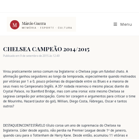
Ir
para
o
conteúdo
Menu
CHELSEA CAMPEÃO 2014/2015
Publicado em 9 de setembro de 2015 às 12:49
Virou praticamente senso comum na Inglaterra: o Chelsea joga um futebol chato. A
afirmação ganhou seguidores ao longo da temporada, especialmente quando motivados
por vitórias por 1 a 0, pouco próximas da disparidade entre os Blues e a maioria de
seus rivais no Campeonato Inglês. A 35ª rodada reservou o mesmo placar, diante do
Crystal Palace, no Stamford Bridge, mas com uma ironia: este mesmo Chelsea se
sagrava campeão por antecipação. Como ter coragem e argumentos para criticar o time
de Mourinho, Hazard (autor do gol), Willian, Diego Costa, Fàbregas, Oscar e tantos
outros?
DESTAQUE
INCONTESTÁVEL
O título coroa um ano de supremacia do Chelsea na
Inglaterra. Líder desde agosto, não perdia na Premier League desde 1º de janeiro,
quando caiu para o Tottenham de Harry Kane. Desde então, acumulou 11 vitórias e