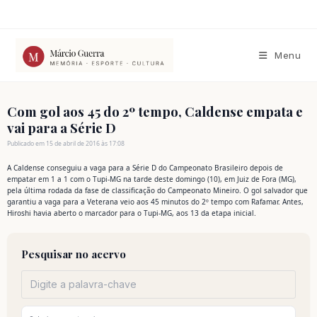
Ir
para
o
conteúdo
Menu
Com gol aos 45 do 2º tempo, Caldense empata e
vai para a Série D
Publicado em 15 de abril de 2016 às 17:08
A Caldense conseguiu a vaga para a Série D do Campeonato Brasileiro depois de
empatar em 1 a 1 com o Tupi-MG na tarde deste domingo (10), em Juiz de Fora (MG),
pela última rodada da fase de classificação do Campeonato Mineiro. O gol salvador que
garantiu a vaga para a Veterana veio aos 45 minutos do 2º tempo com Rafamar. Antes,
Hiroshi havia aberto o marcador para o Tupi-MG, aos 13 da etapa inicial.
Pesquisar no acervo