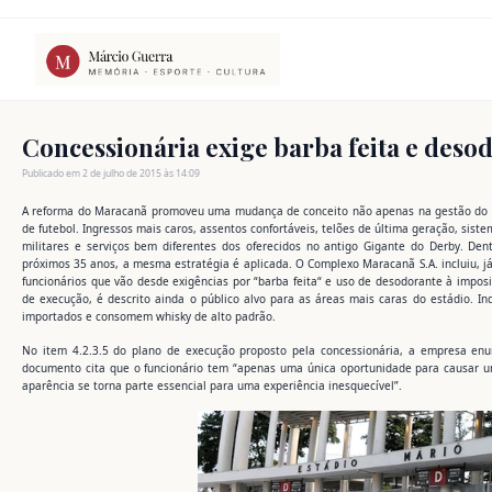
Ir
para
o
conteúdo
Concessionária exige barba feita e deso
Publicado em 2 de julho de 2015 às 14:09
A reforma do Maracanã promoveu uma mudança de conceito não apenas na gestão do es
de futebol. Ingressos mais caros, assentos confortáveis, telões de última geração, sist
militares e serviços bem diferentes dos oferecidos no antigo Gigante do Derby. Den
próximos 35 anos, a mesma estratégia é aplicada. O Complexo Maracanã S.A. incluiu, j
funcionários que vão desde exigências por “barba feita“ e uso de desodorante à impos
de execução, é descrito ainda o público alvo para as áreas mais caras do estádio. In
importados e consomem whisky de alto padrão.
No item 4.2.3.5 do plano de execução proposto pela concessionária, a empresa enum
documento cita que o funcionário tem “apenas uma única oportunidade para causar u
aparência se torna parte essencial para uma experiência inesquecível”.