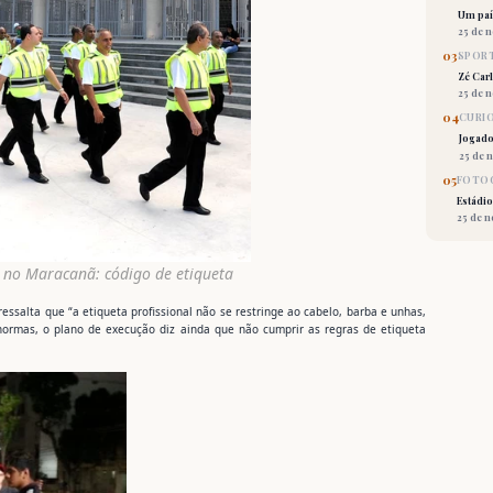
Um país
25 de 
03
SPORT
Zé Car
25 de 
04
CURI
Jogado
25 de 
05
FOTOG
Estádio
25 de 
 no Maracanã: código de etiqueta
salta que “a etiqueta profissional não se restringe ao cabelo, barba e unhas,
normas, o plano de execução diz ainda que não cumprir as regras de etiqueta