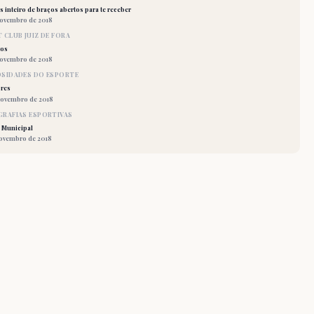
 inteiro de braços abertos para te receber
novembro de 2018
 CLUB JUIZ DE FORA
los
novembro de 2018
OSIDADES DO ESPORTE
res
novembro de 2018
RAFIAS ESPORTIVAS
 Municipal
novembro de 2018