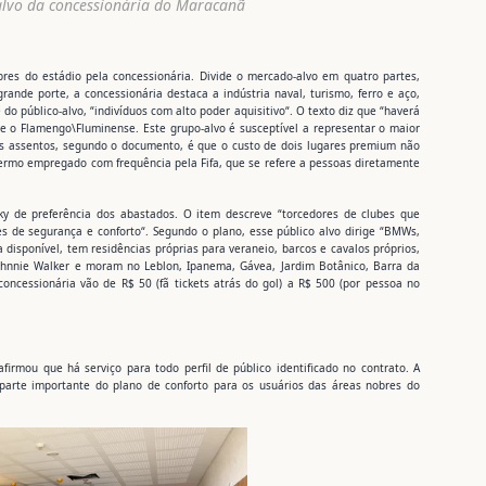
-alvo da concessionária do Maracanã
res do estádio pela concessionária. Divide o mercado-alvo em quatro partes,
nde porte, a concessionária destaca a indústria naval, turismo, ferro e aço,
 do público-alvo, “indivíduos com alto poder aquisitivo“. O texto diz que “haverá
e o Flamengo\Fluminense. Este grupo-alvo é susceptível a representar o maior
es assentos, segundo o documento, é que o custo de dois lugares premium não
 termo empregado com frequência pela Fifa, que se refere a pessoas diretamente
isky de preferência dos abastados. O item descreve “torcedores de clubes que
 de segurança e conforto“. Segundo o plano, esse público alvo dirige “BMWs,
disponível, tem residências próprias para veraneio, barcos e cavalos próprios,
ohnnie Walker e moram no Leblon, Ipanema, Gávea, Jardim Botânico, Barra da
concessionária vão de R$ 50 (fã tickets atrás do gol) a R$ 500 (por pessoa no
firmou que há serviço para todo perfil de público identificado no contrato. A
parte importante do plano de conforto para os usuários das áreas nobres do