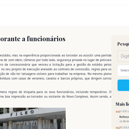
dorante a funcionários
Pesqu
tádio, mas na experiência proporcionada ao torcedor ao assistir uma partida
ema de som idem, câmeras por todo lado, segurança privada no lugar de policiais
tro da concessionária que venceu a licitação para a gestão do estádio pelos
á no seu projeto de execução anexado ao contrato de concessão, regras para os
ição de não ter tatuagens visíveis para trabalhar na empresa. No mesmo plano
divíduos com casas de veraneio, cavalos e barcos próprios, que dirigem carros
era regras de etiqueta para os seus funcionários, incluindo temporários. O
ma boa impressão ao torcedor ou visitante do Novo Complexo. Assim sendo, a
Mais l
01
JORNA
Reforç
25 de 
02
MARKE