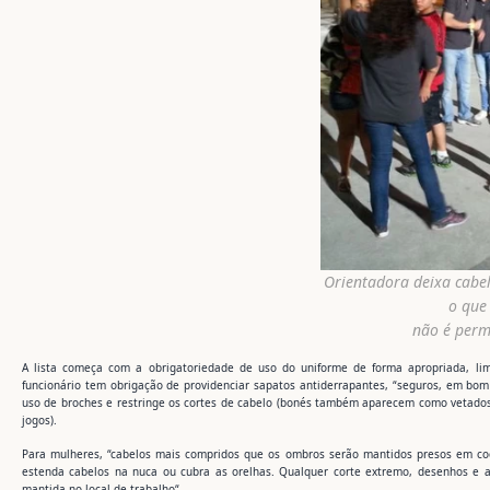
Orientadora deixa cabel
o que
não é perm
A lista começa com a obrigatoriedade de uso do uniforme de forma apropriada, li
funcionário tem obrigação de providenciar sapatos antiderrapantes, “seguros, em bo
uso de broches e restringe os cortes de cabelo (bonés também aparecem como vetados
jogos).
Para mulheres, “cabelos mais compridos que os ombros serão mantidos presos em coq
estenda cabelos na nuca ou cubra as orelhas. Qualquer corte extremo, desenhos e ap
mantida no local de trabalho“.