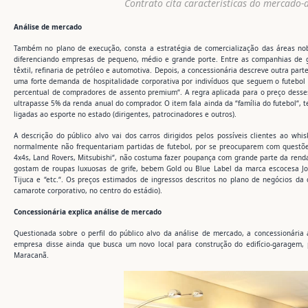
Contrato cita características do mercado
Análise de mercado
Também no plano de execução, consta a estratégia de comercialização das áreas nob
diferenciando empresas de pequeno, médio e grande porte. Entre as companhias de gra
têxtil, refinaria de petróleo e automotiva. Depois, a concessionária descreve outra parte
uma forte demanda de hospitalidade corporativa por indivíduos que seguem o futebol 
percentual de compradores de assento premium“. A regra aplicada para o preço dess
ultrapasse 5% da renda anual do comprador. O item fala ainda da “família do futebol“,
ligadas ao esporte no estado (dirigentes, patrocinadores e outros).
A descrição do público alvo vai dos carros dirigidos pelos possíveis clientes ao wh
normalmente não frequentariam partidas de futebol, por se preocuparem com questões
4x4s, Land Rovers, Mitsubishi“, não costuma fazer poupança com grande parte da renda 
gostam de roupas luxuosas de grife, bebem Gold ou Blue Label da marca escocesa J
Tijuca e “etc.“. Os preços estimados de ingressos descritos no plano de negócios da 
camarote corporativo, no centro do estádio).
Concessionária explica análise de mercado
Questionada sobre o perfil do público alvo da análise de mercado, a concessionária a
empresa disse ainda que busca um novo local para construção do edifício-garagem, 
Maracanã.