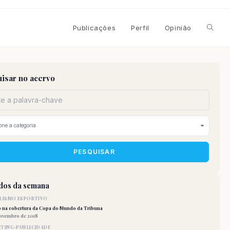
Alterna
Publicações
Perfil
Opinião
pesqui
isar no acervo
do
site
PESQUISAR
idos da semana
LISMO ESPORTIVO
o na cobertura da Copa do Mundo da Tribuna
novembro de 2018
TING-PUBLICIDADE