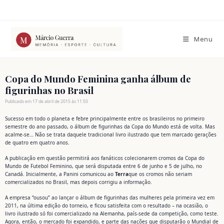
Ir
para
o
conteúdo
Menu
Copa do Mundo Feminina ganha álbum de
figurinhas no Brasil
Publicado em 17 de abril de 2015 às 11:50
Sucesso em todo o planeta e febre principalmente entre os brasileiros no primeiro
semestre do ano passado, o álbum de figurinhas da Copa do Mundo está de volta. Mas
acalme-se… Não se trata daquele tradicional livro ilustrado que tem marcado gerações
de quatro em quatro anos.
A publicação em questão permitirá aos fanáticos colecionarem cromos da Copa do
Mundo de Futebol Feminino, que será disputada entre 6 de junho e 5 de julho, no
Canadá. Inicialmente, a Panini comunicou ao
Terra
que os cromos não seriam
comercializados no Brasil, mas depois corrigiu a informação.
A empresa “ousou” ao lançar o álbum de figurinhas das mulheres pela primeira vez em
2011, na última edição do torneio, e ficou satisfeita com o resultado – na ocasião, o
livro ilustrado só foi comercializado na Alemanha, país-sede da competição, como teste.
Agora, então, o mercado foi expandido, e parte das nações que disputarão o Mundial de