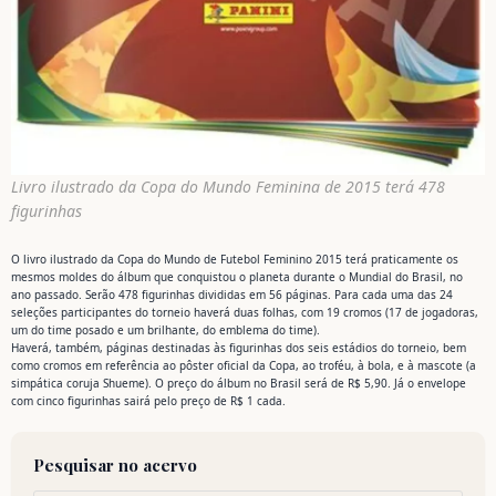
Livro ilustrado da Copa do Mundo Feminina de 2015 terá 478
figurinhas
O livro ilustrado da Copa do Mundo de Futebol Feminino 2015 terá praticamente os
mesmos moldes do álbum que conquistou o planeta durante o Mundial do Brasil, no
ano passado. Serão 478 figurinhas divididas em 56 páginas. Para cada uma das 24
seleções participantes do torneio haverá duas folhas, com 19 cromos (17 de jogadoras,
um do time posado e um brilhante, do emblema do time).
Haverá, também, páginas destinadas às figurinhas dos seis estádios do torneio, bem
como cromos em referência ao pôster oficial da Copa, ao troféu, à bola, e à mascote (a
simpática coruja Shueme). O preço do álbum no Brasil será de R$ 5,90. Já o envelope
com cinco figurinhas sairá pelo preço de R$ 1 cada.
Pesquisar no acervo