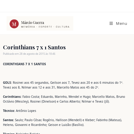
Ir
para
o
conteúdo
Menu
Corinthians 7 x 1 Santos
Publicado em 28 de agosto de 2015 às 18:46
CORINTHIANS 7 X 1 SANTOS
GOLS:
Rosinei aos 45 segundos, Geilson aos 7, Tevez aos 20 e aos 6 minutos do 1º.
Tevez aos 8, Nilmar aos 12 e aos 31, Marcello Matos aos 45 do 2º.
Corinthians:
Fabio Costa; Eduardo, Marinho, Wendel e Hugo; Marcello Matos, Bruno
Octávio (Wescley), Rosinei (Dinelson) e Carlos Alberto; Nilmar e Tevez (Jô).
Técnico:
Antônio Lopes
Santos:
Saulo; Paulo César, Rogério, Hallison (Wendell) e Kleber; Fabinho (Mateus),
Heleno, Giovanni e Ricardinho; Geison e Luizão (Basílio).