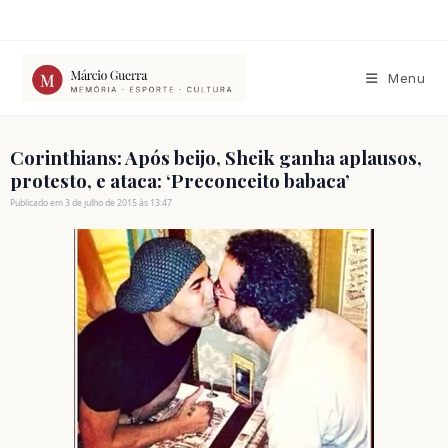
Ir
para
o
conteúdo
Menu
Corinthians: Após beijo, Sheik ganha aplausos,
protesto, e ataca: ‘Preconceito babaca’
Publicado em 3 de julho de 2015 às 13:47