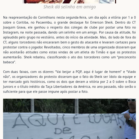
Sheik dá selinho em amigo
Na reapresentação do Corinthians nesta segunda-feira, um dia após a vitória por 1 a 0
sobre o Coritiba, no Pacaembu, o grande destaque foi Emerson Sheik. Dentro do CT
Joaquim Grava, ele ganhou o respeito dos colegas de clube por postar uma foto no
Instagram, na noite passada, dando um selinho em um amigo. Por causa da atitude, foi
aplaudido pelo grupo no vestiário, antes do início da atividade. Mas, do lado de fora do
CT, alguns torcedores não encararam bem o gesto do atacante e levaram cartazes para
protestar contra o jogador. Revoltados, cinco membros de uma organizada disseram que
não aceitarão atitudes como estas vindas de um atleta do Timão e que os protestos
aumentarão. Sheik rebateu, classificando o ato dos torcedores como um “preconceito
babaca”.
Com duas faixas, com os dizeres “Vai beijar a PQP, aqui é lugar de homem” e “Viado
não”, os organizadores do protesto disseram que o fato do Sheik ser ídolo da equipe e
ter marcado gols históricos, como os dois que deram a vitória por 2 a 0 sobre o Boca
Juniors e o título inédito da Taça Libertadores da América, no ano passado, não serão o
suficiente para que ele passe impune após postar a foto.