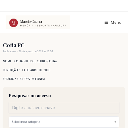
Ir
para
o
conteúdo
Menu
Cotia FC
Publicado em 26 de agosto de 2015 às 12:04
NOME : COTIA FUTEBOL CLUBE (COTIA)
FUNDAÇÃO : 13 DE ABRIL DE 2000
ESTÁDIO : EUCLIDES DA CUNHA
Pesquisar no acervo