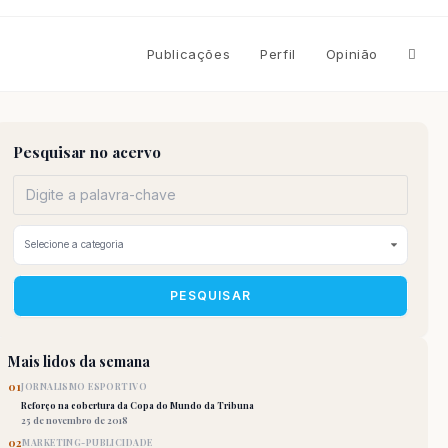
Altern
Publicações
Perfil
Opinião
pesqu
Pesquisar no acervo
do
site
PESQUISAR
Mais lidos da semana
01
JORNALISMO ESPORTIVO
Reforço na cobertura da Copa do Mundo da Tribuna
25 de novembro de 2018
02
MARKETING-PUBLICIDADE