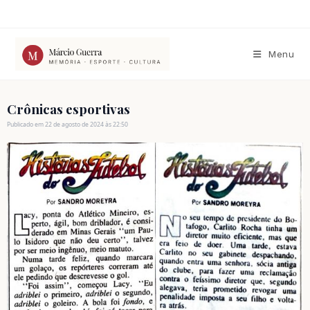
Ir
para
o
conteúdo
Menu
Crônicas esportivas
Publicado em 22 de agosto de 2024 às 22:50