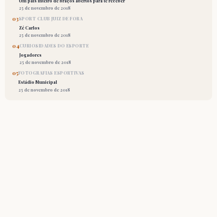
Um país inteiro de braços abertos para te receber
25 de novembro de 2018
03
SPORT CLUB JUIZ DE FORA
Zé Carlos
25 de novembro de 2018
04
CURIOSIDADES DO ESPORTE
Jogadores
25 de novembro de 2018
05
FOTOGRAFIAS ESPORTIVAS
Estádio Municipal
25 de novembro de 2018