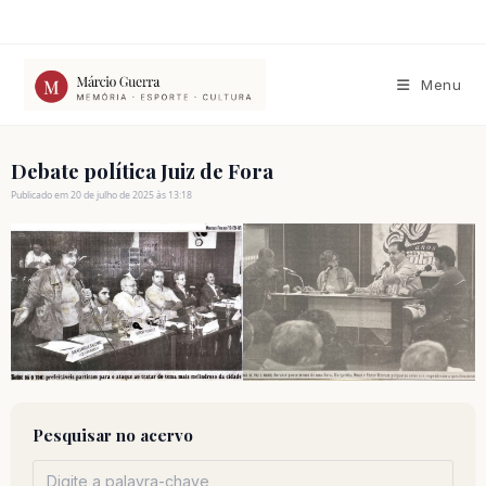
Ir
para
o
conteúdo
Menu
Debate política Juiz de Fora
Publicado em 20 de julho de 2025 às 13:18
Pesquisar no acervo