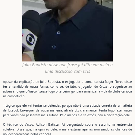
Júlio Baptista disse que frase foi dita em meio a
uma discussão com Cris
Apesar da explicação de Júlio Baptista, o ex-jogador e comentarista Roger Flores disse
ter entendido de outra forma, como se, de fato, o jogador do Cruzeiro sugerisse ao
adversário que o Vasco fizesse logo o terceiro gol para amenizar a vida do clube carioca
na competição.
– Lógico que ele vai tentar se defender, porque não é uma atitude correta de um atleta
de futebol. Enxerguei de outra maneira, ali ele diz claramente: tenta logo fazer outro
para vocês não passarem mais sufoco. Pelo menos ele se expôs, deu a declaração dele.
O técnico do Vasco, Adilson Batista, foi perguntado sobre o assunto na entrevista
coletiva. Disse que, na opinião dele, o meia estaria apenas ironizando as chances de
gol desperdiçadas pelos cariocas.