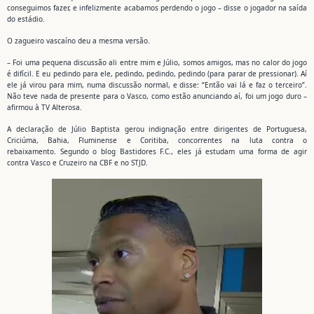
conseguimos fazer, e infelizmente acabamos perdendo o jogo – disse o jogador na saída
do estádio.
O zagueiro vascaíno deu a mesma versão.
– Foi uma pequena discussão ali entre mim e Júlio, somos amigos, mas no calor do jogo
é difícil. E eu pedindo para ele, pedindo, pedindo, pedindo (para parar de pressionar). Aí
ele já virou para mim, numa discussão normal, e disse: “Então vai lá e faz o terceiro”.
Não teve nada de presente para o Vasco, como estão anunciando aí, foi um jogo duro –
afirmou à TV Alterosa.
A declaração de Júlio Baptista gerou indignação entre dirigentes de Portuguesa,
Criciúma, Bahia, Fluminense e Coritiba, concorrentes na luta contra o
rebaixamento. Segundo o blog Bastidores F.C., eles já estudam uma forma de agir
contra Vasco e Cruzeiro na CBF e no STJD.