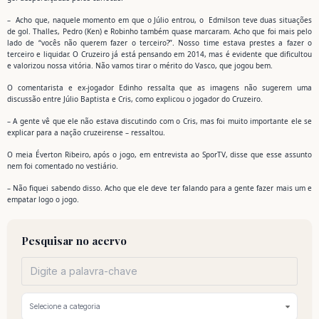
– Acho que, naquele momento em que o Júlio entrou, o Edmilson teve duas situações
de gol. Thalles, Pedro (Ken) e Robinho também quase marcaram. Acho que foi mais pelo
lado de “vocês não querem fazer o terceiro?”. Nosso time estava prestes a fazer o
terceiro e liquidar. O Cruzeiro já está pensando em 2014, mas é evidente que dificultou
e valorizou nossa vitória. Não vamos tirar o mérito do Vasco, que jogou bem.
O comentarista e ex-jogador Edinho ressalta que as imagens não sugerem uma
discussão entre Júlio Baptista e Cris, como explicou o jogador do Cruzeiro.
– A gente vê que ele não estava discutindo com o Cris, mas foi muito importante ele se
explicar para a nação cruzeirense – ressaltou.
O meia Éverton Ribeiro, após o jogo, em entrevista ao SporTV, disse que esse assunto
nem foi comentado no vestiário.
– Não fiquei sabendo disso. Acho que ele deve ter falando para a gente fazer mais um e
empatar logo o jogo.
Pesquisar no acervo