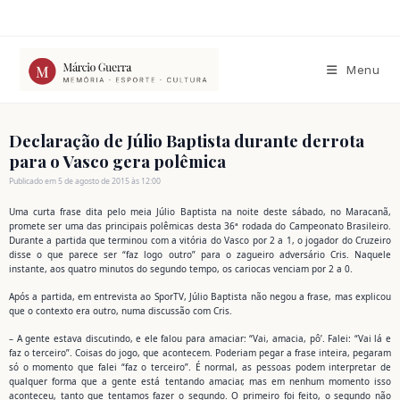
Ir
para
o
conteúdo
Menu
Declaração de Júlio Baptista durante derrota
para o Vasco gera polêmica
Publicado em 5 de agosto de 2015 às 12:00
Uma curta frase dita pelo meia Júlio Baptista na noite deste sábado, no Maracanã,
promete ser uma das principais polêmicas desta 36ª rodada do Campeonato Brasileiro.
Durante a partida que terminou com a vitória do Vasco por 2 a 1, o jogador do Cruzeiro
disse o que parece ser “faz logo outro” para o zagueiro adversário Cris. Naquele
instante, aos quatro minutos do segundo tempo, os cariocas venciam por 2 a 0.
Após a partida, em entrevista ao SporTV, Júlio Baptista não negou a frase, mas explicou
que o contexto era outro, numa discussão com Cris.
– A gente estava discutindo, e ele falou para amaciar: “Vai, amacia, pô’. Falei: “Vai lá e
faz o terceiro”. Coisas do jogo, que acontecem. Poderiam pegar a frase inteira, pegaram
só o momento que falei “faz o terceiro”. É normal, as pessoas podem interpretar de
qualquer forma que a gente está tentando amaciar, mas em nenhum momento isso
aconteceu, tanto que tentamos fazer o segundo. O primeiro foi feito, o segundo não