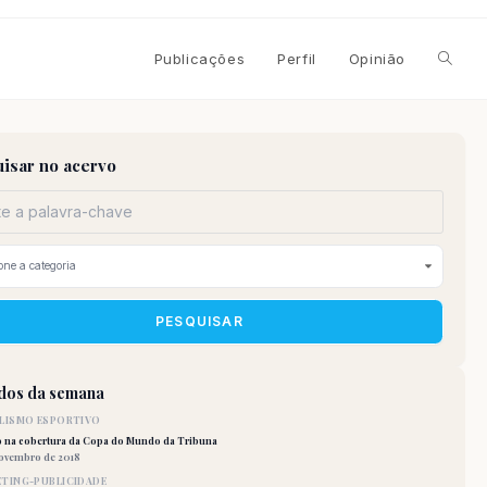
Alterna
Publicações
Perfil
Opinião
pesqui
isar no acervo
do
site
PESQUISAR
idos da semana
LISMO ESPORTIVO
o na cobertura da Copa do Mundo da Tribuna
novembro de 2018
TING-PUBLICIDADE