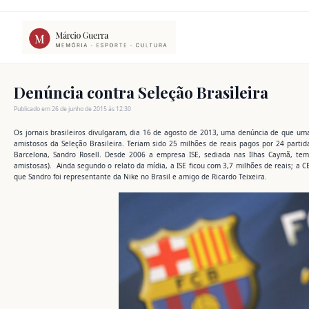
Ir
para
o
conteúdo
Denúncia contra Seleção Brasileira
Publicado em 26 de junho de 2015 às 12:30
Os jornais brasileiros divulgaram, dia 16 de agosto de 2013, uma denúncia de que uma
amistosos da Seleção Brasileira. Teriam sido 25 milhões de reais pagos por 24 parti
Barcelona, Sandro Rosell. Desde 2006 a empresa ISE, sediada nas Ilhas Caymã, tem
amistosas). Ainda segundo o relato da mídia, a ISE ficou com 3,7 milhões de reais; a 
que Sandro foi representante da Nike no Brasil e amigo de Ricardo Teixeira.