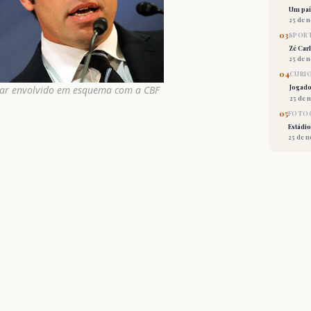
Um país
25 de 
03
SPORT
Zé Car
25 de 
04
CURI
star envolvido em esquema com a CBF
Jogado
25 de 
05
FOTOG
Estádio
25 de 