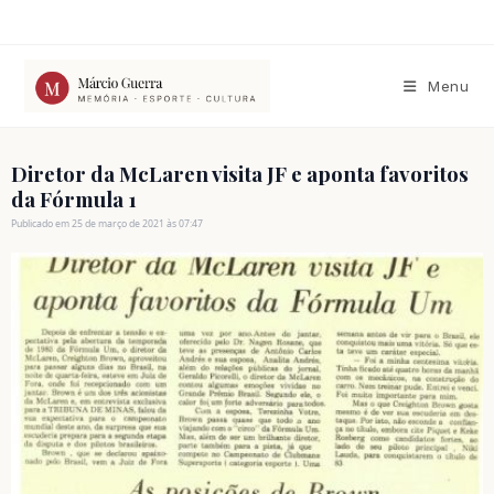
Ir
para
o
conteúdo
Menu
Diretor da McLaren visita JF e aponta favoritos
da Fórmula 1
Publicado em 25 de março de 2021 às 07:47