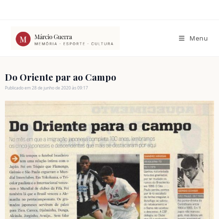
Ir
para
o
conteúdo
Menu
Do Oriente par ao Campo
Publicado em 28 de junho de 2020 às 09:17