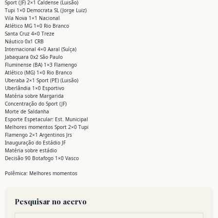
Sport (JF) 2×1 Caldense (Luisão)
Tupi 1×0 Democrata SL (Jorge Luiz)
Vila Nova 1×1 Nacional
Atlético MG 1×0 Rio Branco
Santa Cruz 4×0 Treze
Náutico 0x1 CRB
Internacional 4×0 Aaral (Suíça)
Jabaquara 0x2 São Paulo
Fluminense (BA) 1×3 Flamengo
Atlético (MG) 1×0 Rio Branco
Uberaba 2×1 Sport (PE) (Luisão)
Uberlândia 1×0 Esportivo
Matéria sobre Margarida
Concentração do Sport (JF)
Morte de Saldanha
Esporte Espetacular: Est. Municipal
Melhores momentos Sport 2×0 Tupi
Flamengo 2×1 Argentinos Jrs
Inauguração do Estádio JF
Matéria sobre estádio
Decisão 90 Botafogo 1×0 Vasco
Polêmica: Melhores momentos
Pesquisar no acervo