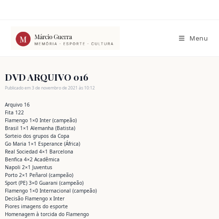
Ir
para
o
conteúdo
Menu
DVD ARQUIVO 016
Publicado em 3 de novembro de 2021 às 10:12
Arquivo 16
Fita 122
Flamengo 1×0 Inter (campeão)
Brasil 1×1 Alemanha (Batista)
Sorteio dos grupos da Copa
Go Maria 1×1 Esperance (África)
Real Sociedad 4×1 Barcelona
Benfica 4×2 Acadêmica
Napoli 2×1 Juventus
Porto 2×1 Peñarol (campeão)
Sport (PE) 3×0 Guarani (campeão)
Flamengo 1×0 Internacional (campeão)
Decisão Flamengo x Inter
Piores imagens do esporte
Homenagem à torcida do Flamengo