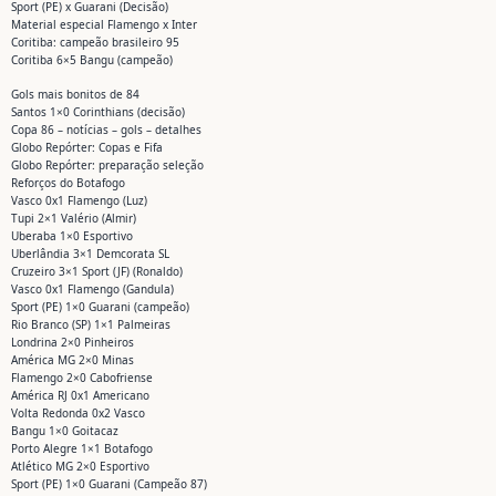
Sport (PE) x Guarani (Decisão)
Material especial Flamengo x Inter
Coritiba: campeão brasileiro 95
Coritiba 6×5 Bangu (campeão)
Gols mais bonitos de 84
Santos 1×0 Corinthians (decisão)
Copa 86 – notícias – gols – detalhes
Globo Repórter: Copas e Fifa
Globo Repórter: preparação seleção
Reforços do Botafogo
Vasco 0x1 Flamengo (Luz)
Tupi 2×1 Valério (Almir)
Uberaba 1×0 Esportivo
Uberlândia 3×1 Demcorata SL
Cruzeiro 3×1 Sport (JF) (Ronaldo)
Vasco 0x1 Flamengo (Gandula)
Sport (PE) 1×0 Guarani (campeão)
Rio Branco (SP) 1×1 Palmeiras
Londrina 2×0 Pinheiros
América MG 2×0 Minas
Flamengo 2×0 Cabofriense
América RJ 0x1 Americano
Volta Redonda 0x2 Vasco
Bangu 1×0 Goitacaz
Porto Alegre 1×1 Botafogo
Atlético MG 2×0 Esportivo
Sport (PE) 1×0 Guarani (Campeão 87)