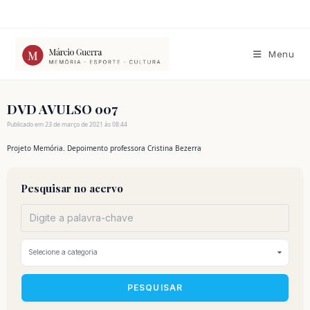
Ir
para
o
conteúdo
Menu
DVD AVULSO 007
Publicado em 23 de março de 2021 às 08:44
Projeto Memória. Depoimento professora Cristina Bezerra
Pesquisar no acervo
PESQUISAR