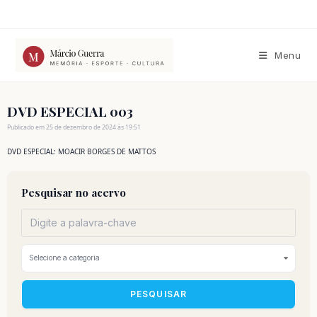
Ir
para
o
conteúdo
Menu
DVD ESPECIAL 003
Publicado em 25 de dezembro de 2024 às 19:51
DVD ESPECIAL: MOACIR BORGES DE MATTOS
Pesquisar no acervo
PESQUISAR