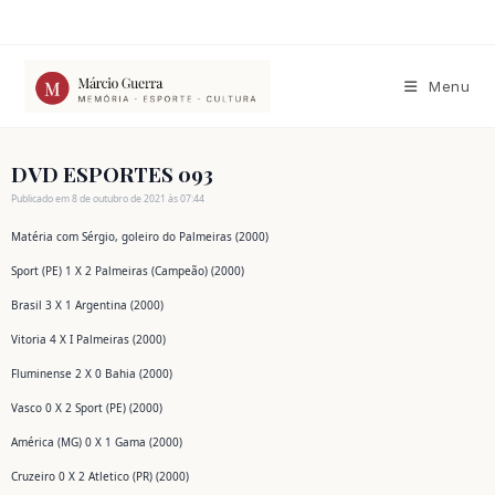
Ir
para
o
conteúdo
Menu
DVD ESPORTES 093
Publicado em 8 de outubro de 2021 às 07:44
Matéria com Sérgio, goleiro do Palmeiras (2000)
Sport (PE) 1 X 2 Palmeiras (Campeão) (2000)
Brasil 3 X 1 Argentina (2000)
Vitoria 4 X I Palmeiras (2000)
Fluminense 2 X 0 Bahia (2000)
Vasco 0 X 2 Sport (PE) (2000)
América (MG) 0 X 1 Gama (2000)
Cruzeiro 0 X 2 Atletico (PR) (2000)