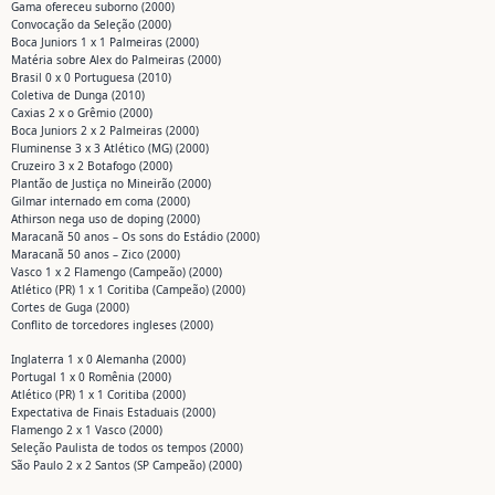
Gama ofereceu suborno (2000)
Convocação da Seleção (2000)
Boca Juniors 1 x 1 Palmeiras (2000)
Matéria sobre Alex do Palmeiras (2000)
Brasil 0 x 0 Portuguesa (2010)
Coletiva de Dunga (2010)
Caxias 2 x o Grêmio (2000)
Boca Juniors 2 x 2 Palmeiras (2000)
Fluminense 3 x 3 Atlético (MG) (2000)
Cruzeiro 3 x 2 Botafogo (2000)
Plantão de Justiça no Mineirão (2000)
Gilmar internado em coma (2000)
Athirson nega uso de doping (2000)
Maracanã 50 anos – Os sons do Estádio (2000)
Maracanã 50 anos – Zico (2000)
Vasco 1 x 2 Flamengo (Campeão) (2000)
Atlético (PR) 1 x 1 Coritiba (Campeão) (2000)
Cortes de Guga (2000)
Conflito de torcedores ingleses (2000)
Inglaterra 1 x 0 Alemanha (2000)
Portugal 1 x 0 Romênia (2000)
Atlético (PR) 1 x 1 Coritiba (2000)
Expectativa de Finais Estaduais (2000)
Flamengo 2 x 1 Vasco (2000)
Seleção Paulista de todos os tempos (2000)
São Paulo 2 x 2 Santos (SP Campeão) (2000)