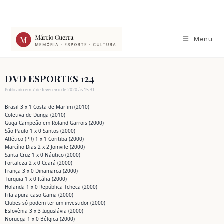
Ir
para
o
conteúdo
Menu
DVD ESPORTES 124
Publicado em 7 de fevereiro de 2020 às 15:31
Brasil 3 x 1 Costa de Marfim (2010)
Coletiva de Dunga (2010)
Guga Campeão em Roland Garrois (2000)
São Paulo 1 x 0 Santos (2000)
Atlético (PR) 1 x 1 Coritiba (2000)
Marcílio Dias 2 x 2 Joinvile (2000)
Santa Cruz 1 x 0 Náutico (2000)
Fortaleza 2 x 0 Ceará (2000)
França 3 x 0 Dinamarca (2000)
Turquia 1 x 0 Itália (2000)
Holanda 1 x 0 República Tcheca (2000)
Fifa apura caso Gama (2000)
Clubes só podem ter um investidor (2000)
Eslovênia 3 x 3 Iuguslávia (2000)
Noruega 1 x 0 Bélgica (2000)