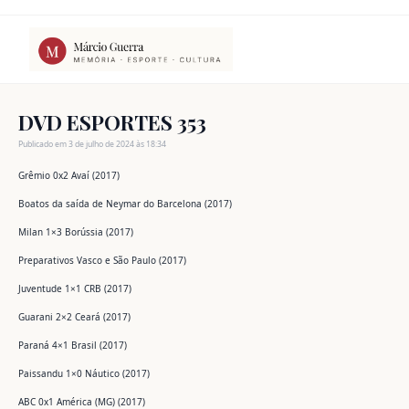
Ir
para
o
conteúdo
DVD ESPORTES 353
Publicado em 3 de julho de 2024 às 18:34
Grêmio 0x2 Avaí (2017)
Boatos da saída de Neymar do Barcelona (2017)
Milan 1×3 Borússia (2017)
Preparativos Vasco e São Paulo (2017)
Juventude 1×1 CRB (2017)
Guarani 2×2 Ceará (2017)
Paraná 4×1 Brasil (2017)
Paissandu 1×0 Náutico (2017)
ABC 0x1 América (MG) (2017)