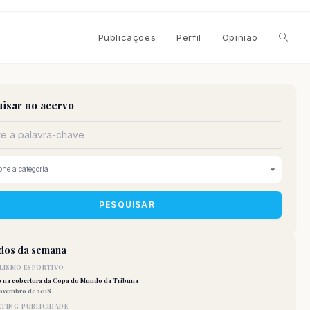
Alterna
Publicações
Perfil
Opinião
pesqui
isar no acervo
do
site
PESQUISAR
idos da semana
LISMO ESPORTIVO
o na cobertura da Copa do Mundo da Tribuna
novembro de 2018
TING-PUBLICIDADE