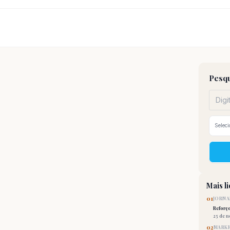
Pesqu
Mais l
01
JORNA
Reforç
25 de 
02
MARKE