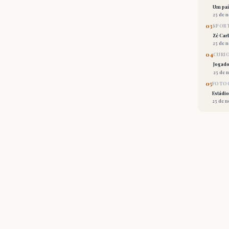
Um país
25 de 
03
SPORT
Zé Car
25 de 
04
CURI
Jogado
25 de 
05
FOTOG
Estádio
25 de 