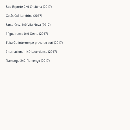
Boa Esporte 2×0 Criciúma (2017)
Goiás 0x1 Londrina (2017)
Santa Cruz 1×0 Vila Nova (2017)
1figueirense 0x0 Oeste (2017)
Tubarão interrompe prova do surf (2017)
Internacional 1×0 Luverdense (2017)
Flamengo 2×2 Flamengo (2017)