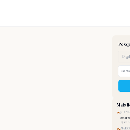
Pesqu
Mais l
01
JORNA
Reforç
25 de 
02
MARKE