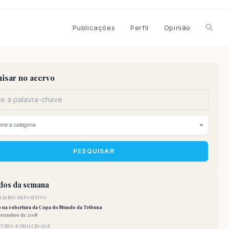
Alterna
Publicações
Perfil
Opinião
pesqui
isar no acervo
do
site
PESQUISAR
idos da semana
LISMO ESPORTIVO
o na cobertura da Copa do Mundo da Tribuna
novembro de 2018
TING-PUBLICIDADE