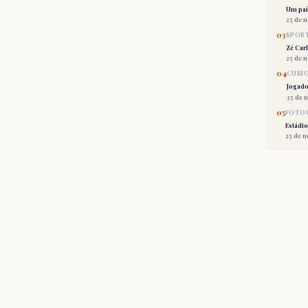
Um país
25 de 
03
SPORT
Zé Car
25 de 
04
CURI
Jogado
25 de 
05
FOTOG
Estádio
25 de 