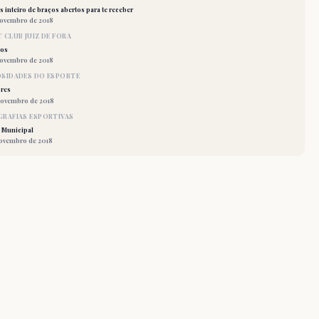
 inteiro de braços abertos para te receber
novembro de 2018
 CLUB JUIZ DE FORA
los
novembro de 2018
OSIDADES DO ESPORTE
res
novembro de 2018
RAFIAS ESPORTIVAS
 Municipal
novembro de 2018