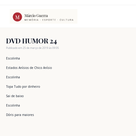
Ir
para
o
conteúdo
DVD HUMOR 24
Publicado em 25 de março de 2019 às 09:05
Escolinha
Estados Anísios de Chico Anísio
Escolinha
Topa Tudo por dinheiro
Sai de baixo
Escolinha
Dóris para maiores